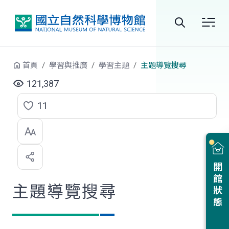
跳到中央內容區塊
全
站
首頁
學習與推廣
學習主題
主題導覽搜尋
搜
121,387
尋
11
點
選
喜
開館狀態
歡
主題導覽搜尋