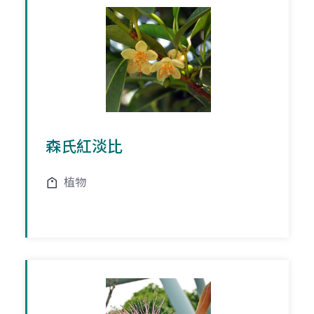
森氏紅淡比
植物