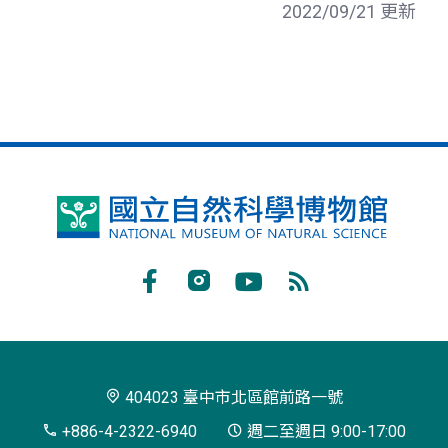
2022/09/21 更新
國
立
自
Facebook
Instagram
Youtube
RSS
然
訂
科
閱
學
404023 臺中市北區館前路一號
博
+886-4-2322-6940
週二至週日 9:00-17:00