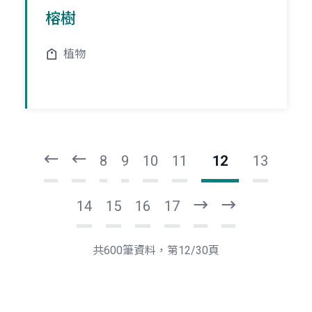
榕樹
植物
頁
頁
一
一
第
上
8
9
10
11
12
13
14
15
16
17
下
最
一
後
頁
一
共600筆資料，第12/30頁
頁