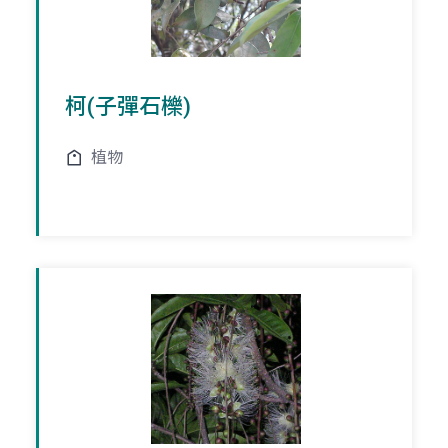
柯(子彈石櫟)
植物