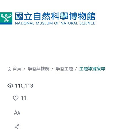
跳到中央內容區塊
首頁
學習與推廣
學習主題
主題導覽搜尋
110,113
11
點
選
喜