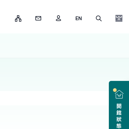
:::
開館狀態