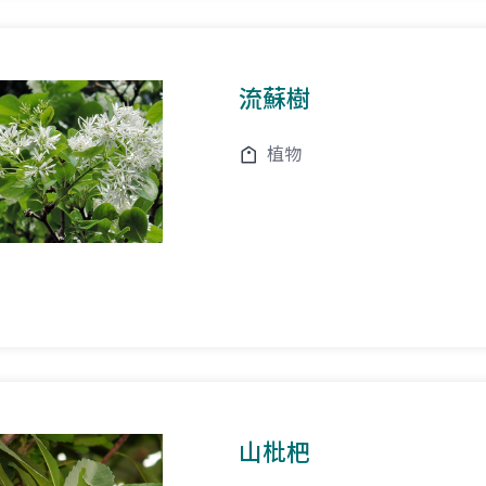
流蘇樹
植物
山枇杷