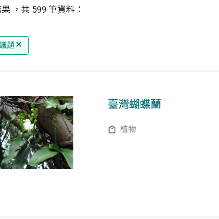
果 ，共 599 筆資料：
議題
臺灣蝴蝶蘭
植物