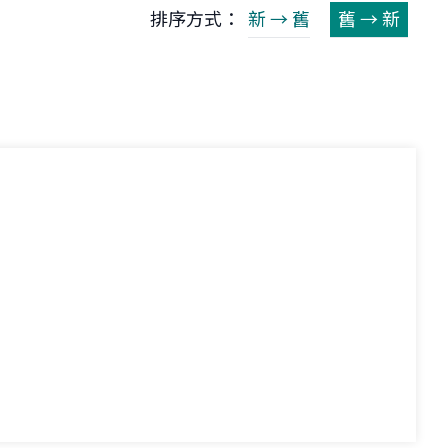
排序方式：
新 → 舊
舊 → 新