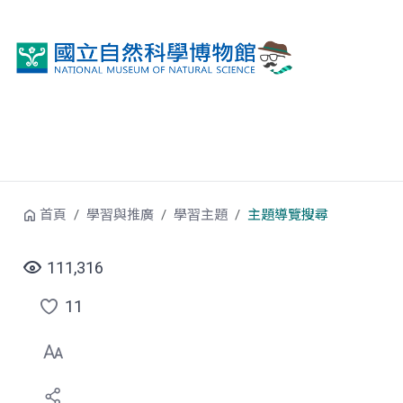
跳到中央內容區塊
首頁
學習與推廣
學習主題
主題導覽搜尋
111,316
11
點
選
喜