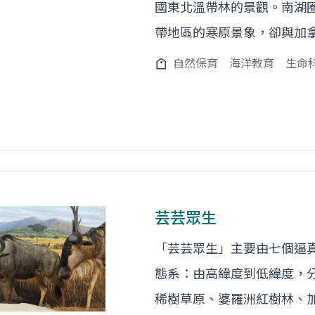
國東北溫帶林的景觀。南湖
帶地區的寒原景象，卻與加
自然保育
海洋教育
生命
芸芸眾生
「芸芸眾生」主要由七個逼真
態系：由高緯度到低緯度，
稀樹草原、婆羅洲紅樹林、