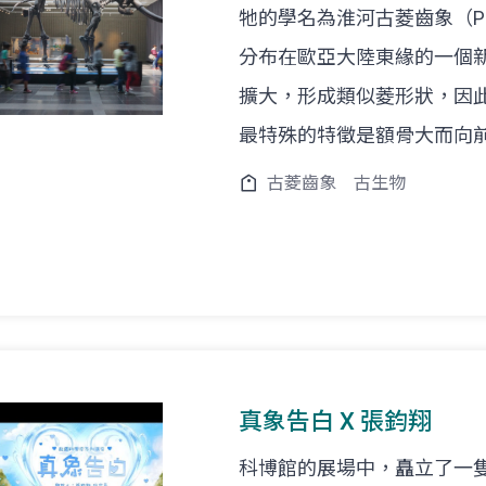
牠的學名為淮河古菱齒象（Palae
分布在歐亞大陸東緣的一個
擴大，形成類似菱形狀，因
最特殊的特徵是額骨大而向
古菱齒象
古生物
真象告白 X 張鈞翔
科博館的展場中，矗立了一