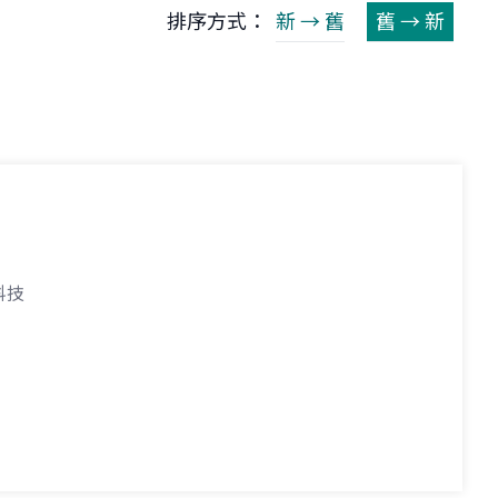
排序方式：
新 → 舊
舊 → 新
科技