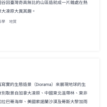
圈谷因臺灣奇高無比的山區造就成一片雜處在熱
拿大凍原大異其趣。
科學
地質
寫實的生態造景（Diorama）來展現地球的生
分別取景自加拿大凍原、中國東北溫帶林、東非
加拉巴哥海岸、美國索諾蘭沙漠及哥斯大黎加雨