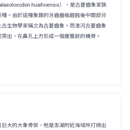
oloxodon huaihoensis），是古菱齒象家族
新種。由於這種象類的牙齒齒板磨蝕後中間部分
此古生物學家稱之為古菱齒象。而淮河古菱齒象
前突出，在鼻孔上方形成一個屋簷狀的橫脊。
隻巨大的大象骨架，牠是澎湖附近海域所打撈出