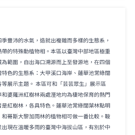
四季豐沛的水氣，造就出複雜而多樣的生態系，
熱帶的特殊動植物相。本區以臺灣中部地區極重
域為範圍，自出海口溯源而上至發源地，在四個
灣特色的生態系：大甲溪口海岸、蓮華池常綠闊
谷等展示主題。 本區可和「芸芸眾生」展示區
岸和婆羅洲紅樹林兩處溼地均為棲地保育的熱門
者是紅樹林，各具特色。蓮華池常綠闊葉林點明
，和哥斯大黎加雨林的植物相可做一番比較。鞍
只出現在溫暖多雨的臺灣中海拔山區，有別於中