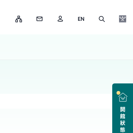
:::
開館狀態