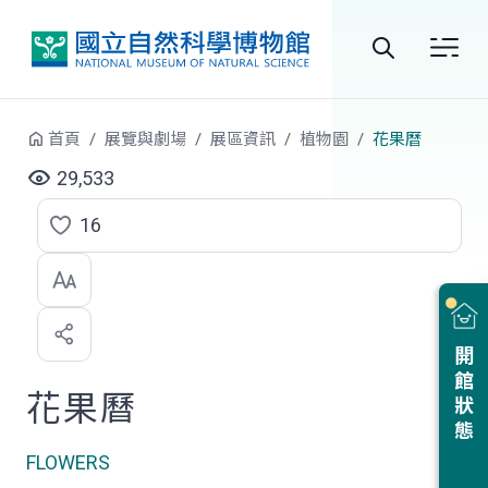
跳到中央內容區塊
全
站
首頁
展覽與劇場
展區資訊
植物園
花果曆
搜
29,533
尋
16
點
選
喜
開館狀態
歡
花果曆
FLOWERS