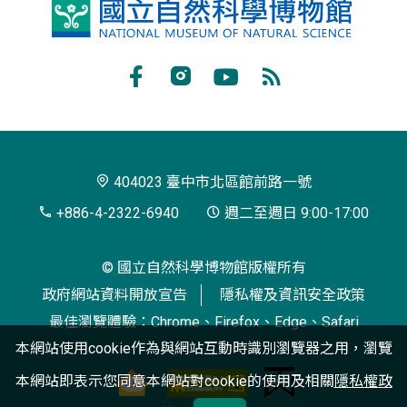
國
立
自
Facebook
Instagram
Youtube
RSS
然
訂
科
閱
學
404023 臺中市北區館前路一號
博
+886-4-2322-6940
週二至週日 9:00-17:00
物
© 國立自然科學博物館版權所有
館
政府網站資料開放宣告
隱私權及資訊安全政策
最佳瀏覽體驗：Chrome、Firefox、Edge、Safari
本網站使用cookie作為與網站互動時識別瀏覽器之用，瀏覽
本網站即表示您同意本網站對cookie的使用及相關
隱私權政