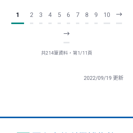
1
2
3
4
5
6
7
8
9
10
下
一
頁
最
後
一
共214筆資料，第1/11頁
頁
2022/09/19 更新