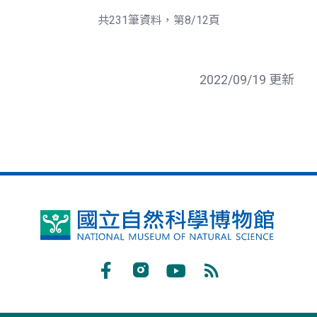
一
後
頁
一
共231筆資料，第8/12頁
頁
2022/09/19 更新
國
立
自
Facebook
Instagram
Youtube
RSS
然