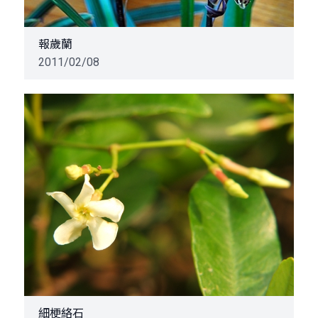
報歲蘭
2011/02/08
細梗絡石