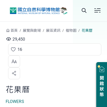
跳到中央內容區塊
全
站
首頁
展覽與劇場
展區資訊
植物園
花果曆
搜
29,450
尋
16
點
選
喜
開館狀態
歡
花果曆
FLOWERS