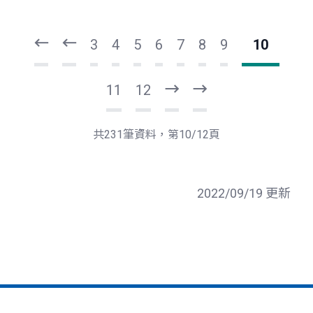
頁
頁
一
一
第
上
3
4
5
6
7
8
9
10
11
12
下
最
一
後
頁
一
共231筆資料，第10/12頁
頁
2022/09/19 更新