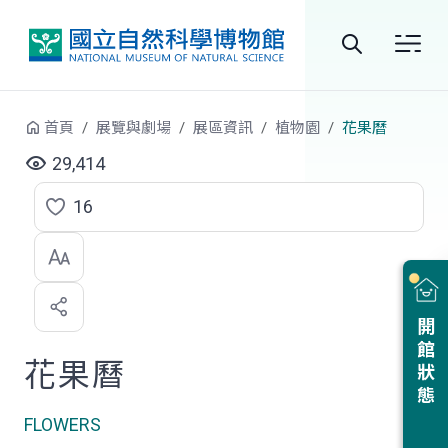
跳到中央內容區塊
全
站
首頁
展覽與劇場
展區資訊
植物園
花果曆
搜
29,414
尋
16
點
選
喜
開館狀態
歡
花果曆
FLOWERS