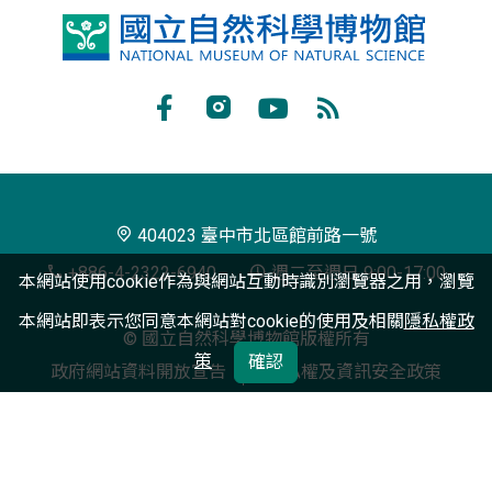
國
立
自
Facebook
Instagram
Youtube
RSS
然
訂
科
閱
學
404023 臺中市北區館前路一號
博
+886-4-2322-6940
週二至週日 9:00-17:00
本網站使用cookie作為與網站互動時識別瀏覽器之用，瀏覽
物
本網站即表示您同意本網站對cookie的使用及相關
隱私權政
© 國立自然科學博物館版權所有
館
策
確認
政府網站資料開放宣告
隱私權及資訊安全政策
最佳瀏覽體驗：Chrome、Firefox、Edge、Safari