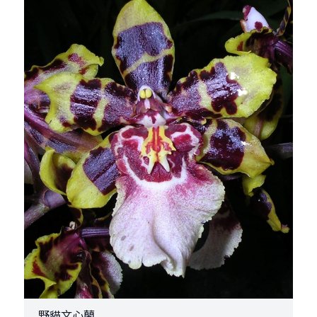
野貓文心蘭