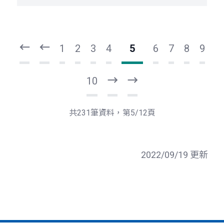
頁
頁
一
一
第
上
1
2
3
4
5
6
7
8
9
10
下
最
一
後
頁
一
共231筆資料，第5/12頁
頁
2022/09/19 更新