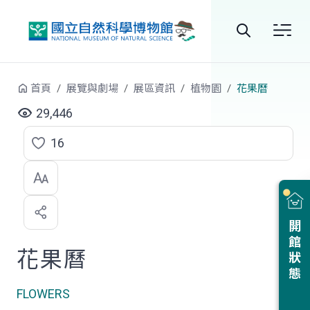
跳到中央內容區塊
全
站
首頁
展覽與劇場
展區資訊
植物園
花果曆
搜
29,446
尋
16
點
選
喜
開館狀態
歡
花果曆
FLOWERS