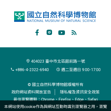
國
立
自
Facebook
Instagram
Youtube
RSS
然
訂
科
閱
學
404023 臺中市北區館前路一號
博
+886-4-2322-6940
週二至週日 9:00-17:00
物
© 國立自然科學博物館版權所有
館
政府網站資料開放宣告
隱私權及資訊安全政策
最佳瀏覽體驗：Chrome、Firefox、Edge、Safari
本網站使用cookie作為與網站互動時識別瀏覽器之用，瀏覽