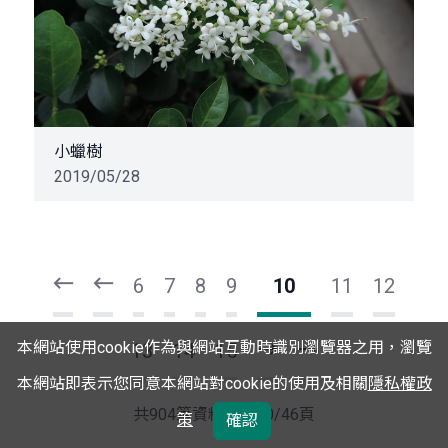
小蠟樹
2019/05/28
頁
頁
一
一
第
上
6
7
8
9
10
11
12
本網站使用cookie作為與網站互動時識別瀏覽器之用，瀏覽
13
14
15
下
最
本網站即表示您同意本網站對cookie的使用及相關
隱私權政
一
後
頁
一
共904筆資料，第10/46頁
策
確認
頁