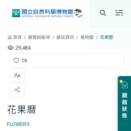
跳到中央內容區塊
全
站
首頁
展覽與劇場
展區資訊
植物園
花果曆
搜
29,484
尋
16
點
選
喜
開館狀態
歡
花果曆
FLOWERS