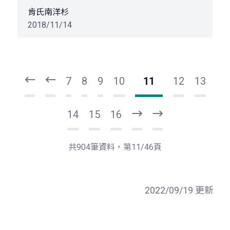
肯氏南洋杉
2018/11/14
頁
頁
一
一
第
上
7
8
9
10
11
12
13
14
15
16
下
最
一
後
頁
一
共904筆資料，第11/46頁
頁
2022/09/19 更新