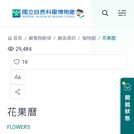
跳到中央內容區塊
全
站
首頁
展覽與劇場
展區資訊
植物園
花果曆
搜
29,484
尋
16
點
選
喜
開館狀態
歡
花果曆
FLOWERS