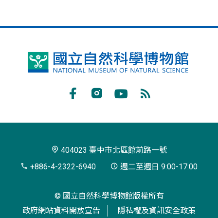
國
立
自
Facebook
Instagram
Youtube
RSS
然
訂
科
閱
學
404023 臺中市北區館前路一號
博
+886-4-2322-6940
週二至週日 9:00-17:00
物
© 國立自然科學博物館版權所有
館
政府網站資料開放宣告
隱私權及資訊安全政策