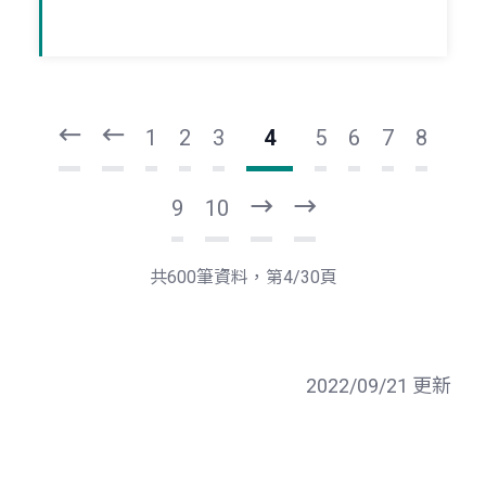
頁
頁
一
一
第
上
1
2
3
4
5
6
7
8
9
10
下
最
一
後
頁
一
共600筆資料，第4/30頁
頁
2022/09/21 更新