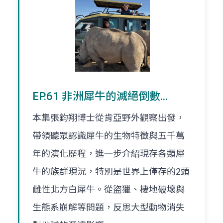
EP.61 非洲犀牛的滅絕倒數...
本集張鈞翔博士從肯亞野外觀察出發，
帶領聽眾認識犀牛的生物特徵與五千萬
年的演化歷程，進一步介紹現存各類犀
牛的族群現況，特別是世界上僅存的2頭
雌性北方白犀牛。從盜獵、棲地破壞與
生態系崩解等問題，反思大型動物消失