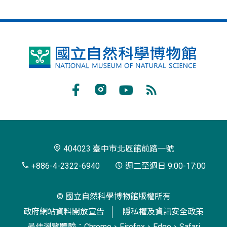
國
立
自
Facebook
Instagram
Youtube
RSS
然
訂
科
閱
學
404023 臺中市北區館前路一號
博
+886-4-2322-6940
週二至週日 9:00-17:00
物
© 國立自然科學博物館版權所有
館
政府網站資料開放宣告
隱私權及資訊安全政策
最佳瀏覽體驗：Chrome、Firefox、Edge、Safari