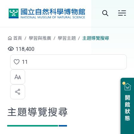
跳到中央內容區塊
全
站
首頁
學習與推廣
學習主題
主題導覽搜尋
搜
118,400
尋
11
點
選
喜
開館狀態
歡
主題導覽搜尋