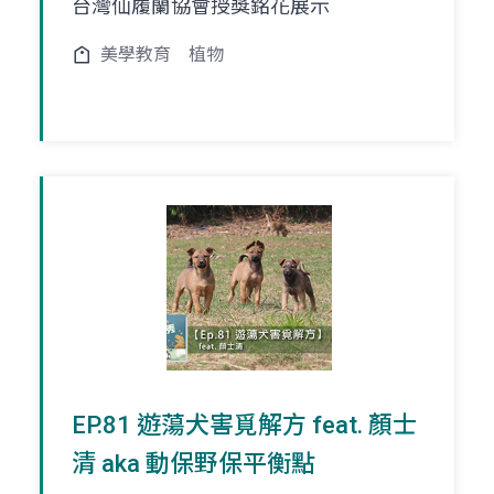
台灣仙履蘭協會授獎銘花展示
美學教育
植物
EP.81 遊蕩犬害覓解方 feat. 顏士
清 aka 動保野保平衡點