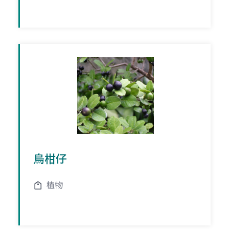
烏柑仔
植物